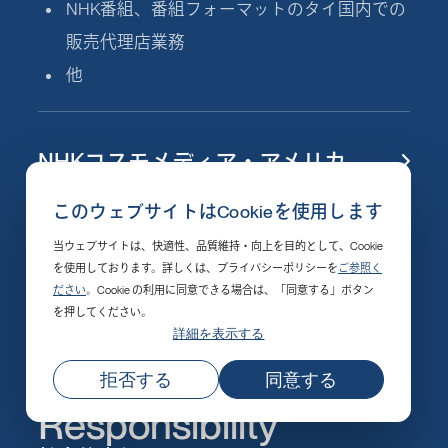
NHK番組、番組フォーマットのタイ国内での
販売代理店業務
他
NHKコスモメディア・アメリカ
このウェブサイトはCookieを使用します
当ウェブサイトは、快適性、品質維持・向上を目的として、Cookie
を使用しております。詳しくは、プライバシーポリシーを
ご参照く
ださい
。Cookie の利用に同意できる場合は、「同意する」ボタン
を押してください。
Corporate
詳細を表示する
Social
拒否する
同意する
Responsibility