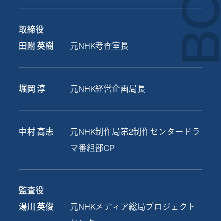
取締役
田附 英樹
元NHK考査室長
堀岡 淳
元NHK経営企画局長
中村 高志
元NHK制作局第2制作センタードラ
マ番組部CP
監査役
湯川 英俊
元NHKメディア総局プロジェクト