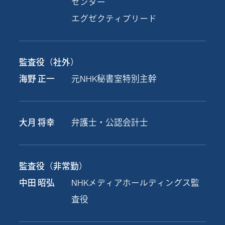
センター
エグゼクティブリード
監査役（社外）
海野 正一
元NHK秘書室特別主幹
大月 将幸
弁護士・公認会計士
監査役（非常勤）
中田 昭弘
NHKメディアホールディングス監
査役