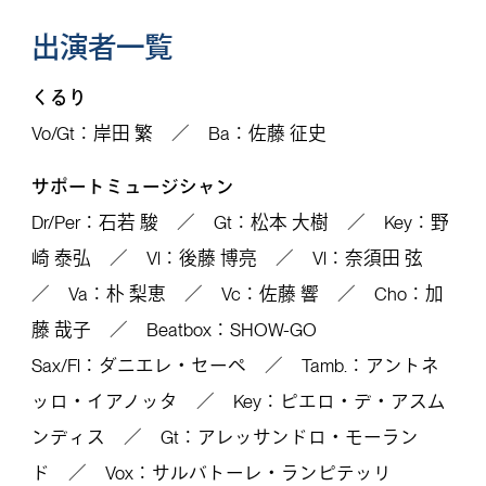
出演者一覧
くるり
Vo/Gt：岸田 繁 ／ Ba：佐藤 征史
サポートミュージシャン
Dr/Per：石若 駿 ／ Gt：松本 大樹 ／ Key：野
崎 泰弘 ／ Vl：後藤 博亮 ／ Vl：奈須田 弦
／ Va：朴 梨恵 ／ Vc：佐藤 響 ／ Cho：加
藤 哉子 ／ Beatbox：SHOW-GO
Sax/Fl：ダニエレ・セーペ ／ Tamb.：アントネ
ッロ・イアノッタ ／ Key：ピエロ・デ・アスム
ンディス ／ Gt：アレッサンドロ・モーラン
ド ／ Vox：サルバトーレ・ランピテッリ