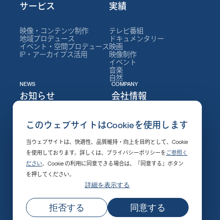
サービス
実績
映像・コンテンツ制作
テレビ番組
地域プロデュース
ドキュメンタリー
イベント・空間プロデュース
映画
IP・アーカイブス活用
映像制作
イベント
音楽
自然
NEWS
COMPANY
お知らせ
会社情報
ニュース
NEPについて
このウェブサイトはCookieを使用します
イベント
会社情報
セミナー
社長メッセージ
当ウェブサイトは、快適性、品質維持・向上を目的として、Cookie
制作実績
役員
採用情報
組織図
を使用しております。詳しくは、プライバシーポリシーを
ご参照く
発売・配信開始
沿革
ださい
。Cookie の利用に同意できる場合は、「同意する」ボタン
その他
支社・施設
を押してください。
受賞作品
社会的責任
詳細を表示する
公式SNSアカウント
プライバシーポリシー
サイト利用上のご注意
© NHKエンタープライズ 無断転載を禁じます
拒否する
同意する