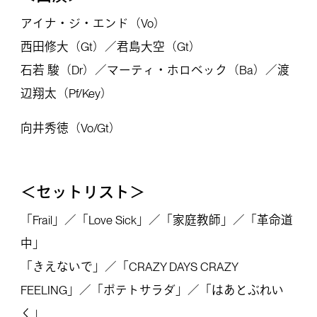
アイナ・ジ・エンド（Vo）
西田修大（Gt）／君島大空（Gt）
石若 駿（Dr）／マーティ・ホロベック（Ba）／渡
辺翔太（Pf/Key）
向井秀徳（Vo/Gt）
＜セットリスト＞
「Frail」／「Love Sick」／「家庭教師」／「革命道
中」
「きえないで」／「CRAZY DAYS CRAZY
FEELING」／「ポテトサラダ」／「はあとぶれい
く」