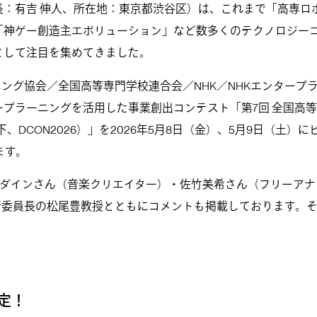
長：有吉 伸人、所在地：東京都渋谷区）は、これまで「高専ロ
「神ゲー創造主エボリューション」など数多くのテクノロジー
として注目を集めてきました。
ング協会／全国高等専門学校連合会／NHK／NHKエンタープ
プラーニングを活用した事業創出コンテスト「第7回 全国高
DCON2026）」を2026年5月8日（金）、5月9日（土）に
ます。
ャダインさん（音楽クリエイター）・佐竹美希さん（フリーアナ
行委員長の松尾豊教授とともにコメントも掲載しております。
決定！