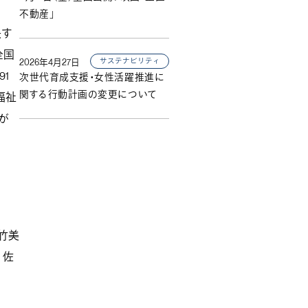
不動産」
決す
全国
サステナビリティ
2026年4月27日
1
次世代育成支援・女性活躍推進に
関する行動計画の変更について
福祉
が
竹美
う佐