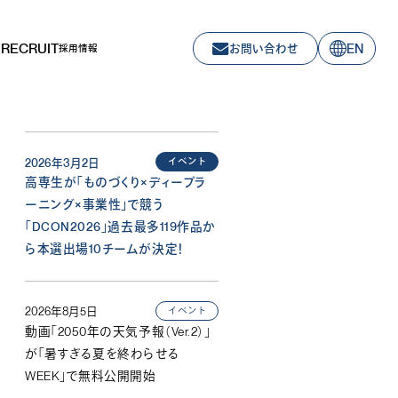
RECRUIT
EN
お問い合わせ
採用情報
イベント
2026年3月2日
高専生が「ものづくり×ディープラ
ーニング×事業性」で競う
「DCON2026」過去最多119作品か
ら本選出場10チームが決定！
イベント
2026年8月5日
動画「2050年の天気予報（Ver.2）」
が「暑すぎる夏を終わらせる
WEEK」で無料公開開始