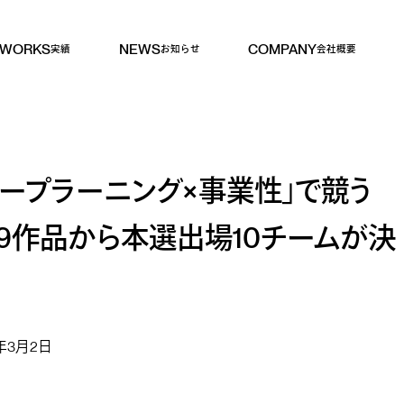
WORKS
NEWS
COMPANY
実績
お知らせ
会社概要
ィープラーニング×事業性」で競う
119作品から本選出場10チームが決
6年3月2日