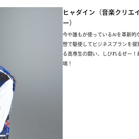
ヒャダイン（音楽クリエ
ー）
今や誰もが使っているAIを革新的
想で駆使してビジネスプランを提
る高専生の闘い、しびれるぜー！
端！