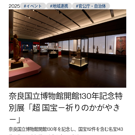
2025
#イベント
#地域連携
#官公庁・自治体
奈良国立博物館開館130年記念特
別展「超 国宝－祈りのかがやき
－」
奈良国立博物館開館130年を記念し、国宝112件を含む名宝143