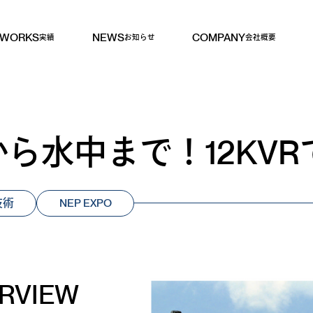
WORKS
NEWS
COMPANY
実績
お知らせ
会社概要
ら水中まで！12KV
技術
NEP EXPO
RVIEW