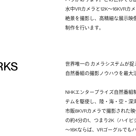
水中VRカメラと12K～16KV
絶景を撮影し、高精細な展示映
制作を行います。
RKS
世界唯一の カメラシステムが捉
自然番組の撮影ノウハウを最大
NHKエンタープライズ自然番組制
テムを駆使し、陸・海・空・深
市販8KVRカメラで撮影された
の約4分の1、つまり2K（ハイビ
～16Kならば、VRゴーグルでも