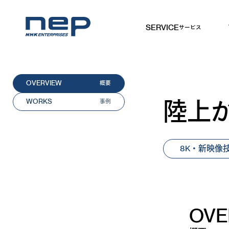
SERVICE
サービス
NHKエンタープライズ
OVERVIEW
概要
陸上か
WORKS
事例
8K・新映像
OVE