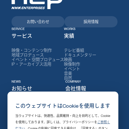
お問い合わせ
採用情報
SERVICE
WORKS
サービス
実績
映像・コンテンツ制作
テレビ番組
地域プロデュース
ドキュメンタリー
イベント・空間プロデュース
映画
IP・アーカイブス活用
映像制作
イベント
音楽
自然
NEWS
COMPANY
お知らせ
会社情報
ニュース
NEPについて
このウェブサイトはCookieを使用します
イベント
会社情報
セミナー
社長メッセージ
当ウェブサイトは、快適性、品質維持・向上を目的として、Cookie
制作実績
役員
採用情報
組織図
を使用しております。詳しくは、プライバシーポリシーを
ご参照く
発売・配信開始
沿革
ださい
。Cookie の利用に同意できる場合は、「同意する」ボタン