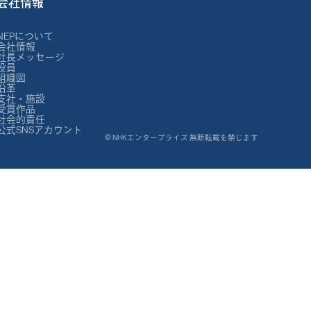
会社情報
NEPについて
会社情報
社長メッセージ
役員
組織図
沿革
支社・施設
受賞作品
社会的責任
公式SNSアカウント
© NHKエンタープライズ 無断転載を禁じます