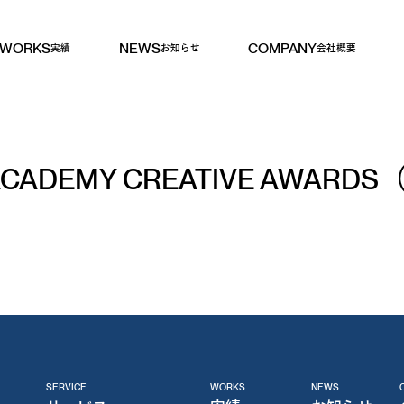
WORKS
NEWS
COMPANY
実績
お知らせ
会社概要
ACADEMY CREATIVE AWARD
SERVICE
WORKS
NEWS