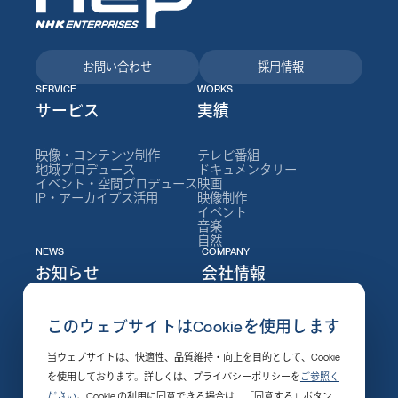
お問い合わせ
採用情報
SERVICE
WORKS
サービス
実績
映像・コンテンツ制作
テレビ番組
地域プロデュース
ドキュメンタリー
イベント・空間プロデュース
映画
IP・アーカイブス活用
映像制作
イベント
音楽
自然
NEWS
COMPANY
お知らせ
会社情報
ニュース
NEPについて
このウェブサイトはCookieを使用します
イベント
会社情報
セミナー
社長メッセージ
当ウェブサイトは、快適性、品質維持・向上を目的として、Cookie
制作実績
役員
採用情報
組織図
を使用しております。詳しくは、プライバシーポリシーを
ご参照く
発売・配信開始
沿革
ださい
。Cookie の利用に同意できる場合は、「同意する」ボタン