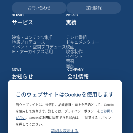
お問い合わせ
採用情報
SERVICE
WORKS
サービス
実績
映像・コンテンツ制作
テレビ番組
地域プロデュース
ドキュメンタリー
イベント・空間プロデュース
映画
IP・アーカイブス活用
映像制作
イベント
音楽
自然
NEWS
COMPANY
お知らせ
会社情報
ニュース
NEPについて
このウェブサイトはCookieを使用します
イベント
会社情報
セミナー
社長メッセージ
当ウェブサイトは、快適性、品質維持・向上を目的として、Cookie
制作実績
役員
採用情報
組織図
を使用しております。詳しくは、プライバシーポリシーを
ご参照く
発売・配信開始
沿革
ださい
。Cookie の利用に同意できる場合は、「同意する」ボタン
その他
支社・施設
受賞作品
を押してください。
社会的責任
詳細を表示する