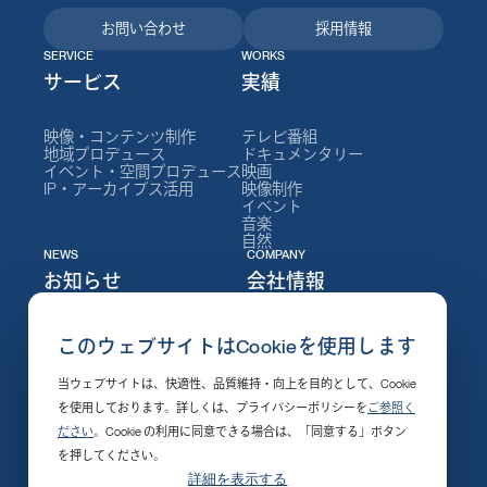
お問い合わせ
採用情報
SERVICE
WORKS
サービス
実績
映像・コンテンツ制作
テレビ番組
地域プロデュース
ドキュメンタリー
イベント・空間プロデュース
映画
IP・アーカイブス活用
映像制作
イベント
音楽
自然
NEWS
COMPANY
お知らせ
会社情報
ニュース
NEPについて
このウェブサイトはCookieを使用します
イベント
会社情報
セミナー
社長メッセージ
当ウェブサイトは、快適性、品質維持・向上を目的として、Cookie
制作実績
役員
採用情報
組織図
を使用しております。詳しくは、プライバシーポリシーを
ご参照く
発売・配信開始
沿革
ださい
。Cookie の利用に同意できる場合は、「同意する」ボタン
その他
支社・施設
受賞作品
を押してください。
社会的責任
詳細を表示する