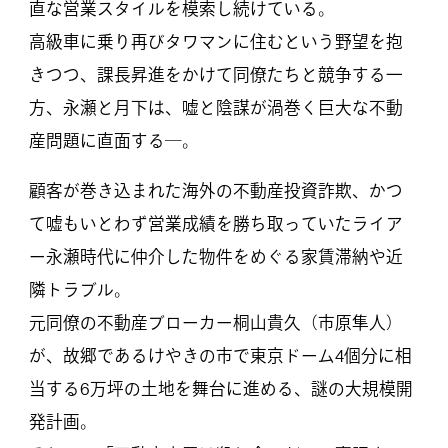
直な営業スタイルを模索し続けている。
高級車に乗り再びタワマンに住むという野望を抱
きつつ、課長昇進をかけて同僚たちと競争する一
方、永瀬と月下は、嘘と陰謀が渦巻く巨大な不動
産問題に直面する―。
顧客が巻き込まれた海外の不動産投資詐欺、かつ
て嘘もいとわず営業成績を勝ち取っていたライア
ー永瀬時代に仲介した物件をめぐる家賃滞納や近
隣トラブル。
元同僚の不動産ブローカー桐山貴久（市原隼人）
が、故郷であるけやきの市で東京ドーム4個分に相
当する6万坪の土地を舞台に進める、謎の大規模開
発計画。