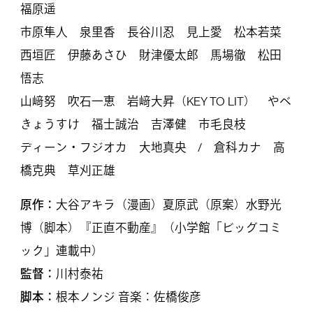
福原遥
市原隼人 泉里香 長谷川忍 見上愛 松本若菜
西垣匠 伊藤あさひ 財津優太郎 馬場徹 松田
悟志
山﨑努 吹石一恵 岩﨑大昇（KEY TO LIT） やべ
きょうすけ 福士誠治 吉澤健 市毛良枝
ディーン・フジオカ 大地真央 / 倉科カナ 高
橋克典 草刈正雄
原作：
大谷アキラ（漫画）夏原武（原案）水野光
博（脚本）『正直不動産』（小学館「ビッグコミ
ック」連載中）
監督：
川村泰祐
脚本：
根本ノンジ 音楽：佐橋俊彦