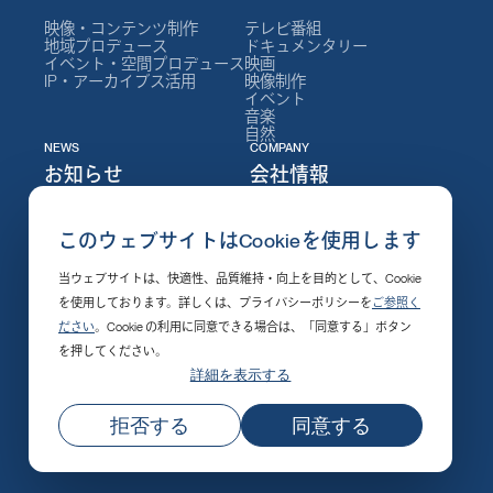
映像・コンテンツ制作
テレビ番組
地域プロデュース
ドキュメンタリー
イベント・空間プロデュース
映画
IP・アーカイブス活用
映像制作
イベント
音楽
自然
NEWS
COMPANY
お知らせ
会社情報
ニュース
NEPについて
このウェブサイトはCookieを使用します
イベント
会社情報
セミナー
社長メッセージ
当ウェブサイトは、快適性、品質維持・向上を目的として、Cookie
制作実績
役員
採用情報
組織図
を使用しております。詳しくは、プライバシーポリシーを
ご参照く
発売・配信開始
沿革
ださい
。Cookie の利用に同意できる場合は、「同意する」ボタン
その他
支社・施設
受賞作品
を押してください。
社会的責任
詳細を表示する
公式SNSアカウント
プライバシーポリシー
サイト利用上のご注意
© NHKエンタープライズ 無断転載を禁じます
拒否する
同意する